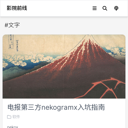
影院前线
#
文字
电报第三方nekogramx入坑指南
软件
nekox