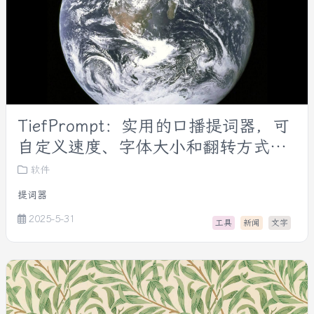
TiefPrompt：实用的口播提词器，可
自定义速度、字体大小和翻转方式，
适用于演讲和视频录制。
软件
提词器
2025-5-31
工具
新闻
文字